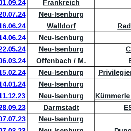
01.09.24
Frankreich
20.07.24
Neu-Isenburg
16.06.24
Walldorf
Rad
14.06.24
Neu-Isenburg
22.05.24
Neu-Isenburg
C
06.03.24
Offenbach / M.
15.02.24
Neu-Isenburg
Privilegi
14.01.24
Neu-Isenburg
11.12.23
Neu-Isenburg
Kümmerle 
28.09.23
Darmstadt
ES
07.07.23
Neu-Isenburg
07.03.23
Neu-Isenburg
Dupo