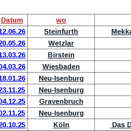
Bilder
Datum
wo
12.06.26
Steinfurth
Mekka
20.05.26
Wetzlar
13.03.26
Birstein
04.03.26
Wiesbaden
18.01.26
Neu-Isenburg
23.11.25
Neu-Isenburg
04.12.25
Gravenbruch
02.11.25
Neu-Isenburg
20.10.25
Köln
 Das 